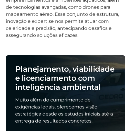
empreendimentos e ambientes aquáticos, além
de tecnologias avançadas, como drones para
mapeamento aéreo. Esse conjunto de estrutura,
inovação e expertise nos permite atuar com
celeridade e precisão, antecipando desafios e
assegurando soluções eficazes.
Planejamento, viabilidade
e licenciamento com
inteligência ambiental
Muito além do cumprimento de
exigências legais, oferecemos visão
estratégica desde os estudos iniciais até a
entrega de resultados concretos.