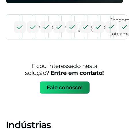
Condom
Aterros
Aeroportos
Ferrovias
Portos
Indústrias
Rodovias
e
Mi
Sanitários
Loteam
Ficou interessado nesta
solução?
Entre em contato!
Fale conosco!
Indústrias