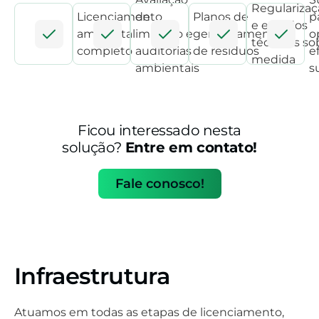
Regularizaç
Licenciamento
de
Planos de
p
e estudos
ambiental
impacto e
gerenciamento
o
técnicos so
completo
auditorias
de resíduos
e
medida
ambientais
s
Ficou interessado nesta
solução?
Entre em contato!
Fale conosco!
Infraestrutura
Atuamos em todas as etapas de licenciamento,